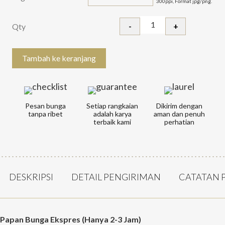
300ppi, Format jpg/png.
-
+
Qty
Kuantitas Stand B
Tambah ke keranjang
Pesan bunga
Setiap rangkaian
Dikirim dengan
tanpa ribet
adalah karya
aman dan penuh
terbaik kami
perhatian
DESKRIPSI
DETAIL PENGIRIMAN
CATATAN 
Papan Bunga Ekspres (Hanya 2-3 Jam)