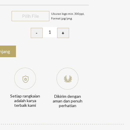
Ukuran logo min. 300ppi,
Pilih File
Format jpg/png.
-
+
Kuantitas Board C-3B (Custom Mes
njang
Setiap rangkaian
Dikirim dengan
adalah karya
aman dan penuh
terbaik kami
perhatian