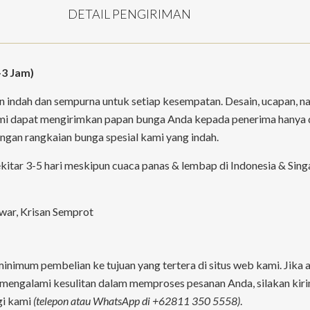
DETAIL PENGIRIMAN
-3 Jam)
 indah dan sempurna untuk setiap kesempatan. Desain, ucapan, n
ami dapat mengirimkan papan bunga Anda kepada penerima hanya 
ngan rangkaian bunga spesial kami yang indah.
tar 3-5 hari meskipun cuaca panas & lembap di Indonesia & Sing
Mawar, Krisan Semprot
inimum pembelian ke tujuan yang tertera di situs web kami. Jika
a mengalami kesulitan dalam memproses pesanan Anda, silakan kir
gi kami
(telepon atau WhatsApp di +62811 350 5558)
.