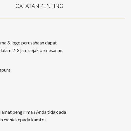
CATATAN PENTING
ama & logo perusahaan dapat
dalam 2-3 jam sejak pemesanan.
apura.
 alamat pengiriman Anda tidak ada
im
email
kepada kami di