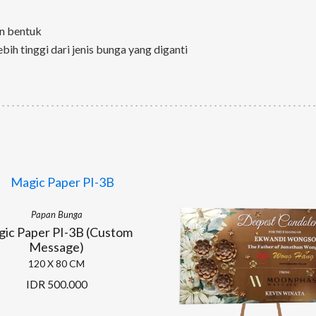
n bentuk
ebih tinggi dari jenis bunga yang diganti
Papan Bunga
ic Paper PI-3B (Custom
Message)
120 X 80 CM
IDR
500.000