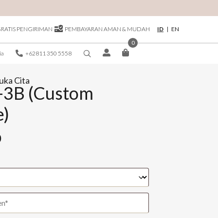
ID
|
EN
RATIS PENGIRIMAN
PEMBAYARAN AMAN & MUDAH
0
+62811 350 5558
ia
uka Cita
-3B (Custom
e)
0